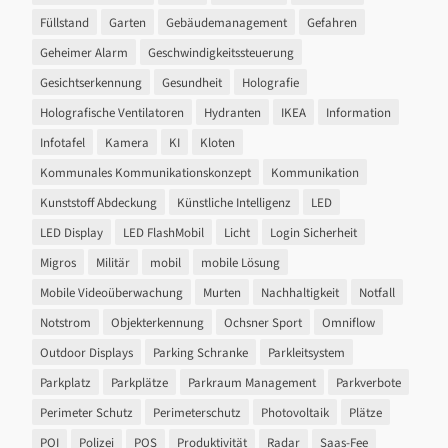
Füllstand
Garten
Gebäudemanagement
Gefahren
Geheimer Alarm
Geschwindigkeitssteuerung
Gesichtserkennung
Gesundheit
Holografie
Holografische Ventilatoren
Hydranten
IKEA
Information
Infotafel
Kamera
KI
Kloten
Kommunales Kommunikationskonzept
Kommunikation
Kunststoff Abdeckung
Künstliche Intelligenz
LED
LED Display
LED FlashMobil
Licht
Login Sicherheit
Migros
Militär
mobil
mobile Lösung
Mobile Videoüberwachung
Murten
Nachhaltigkeit
Notfall
Notstrom
Objekterkennung
Ochsner Sport
Omniflow
Outdoor Displays
Parking Schranke
Parkleitsystem
Parkplatz
Parkplätze
Parkraum Management
Parkverbote
Perimeter Schutz
Perimeterschutz
Photovoltaik
Plätze
POI
Polizei
POS
Produktivität
Radar
Saas-Fee