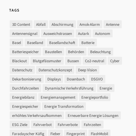
TAGS
3D Content
Abfall
Abschirmung
Amok-Alarm
Antenne
Antennensignal
Ausweichstrassen
Autark
Autonom
Basel
Baselland
Basellandschaft
Batterie
Batteriespeicher
Baustellen
Behörden
Beleuchtung
Blackout
Blutgefässmuster
Bussen
Co2-neutral
Cyber
Datenschutz
Datenschutzkonzept
Deep Vision
Dekarbonisierung
Displays
Dosenbach
DSGVO
Durchfahrzeiten
Dynamische Verkehrsführung
Energie
Energiebilanz
Energiemanagement
Energieportfolio
Energiespeicher
Energie Transformation
erhöhtes Verkehrsaufkommen
Erneuerbare Energie Lösungen
ESG Ziele
Fahrverbot
Fahrverbote
Fahrzeiten
Faradayscher Käfig
Fieber
Fingerprint
FlashMobil