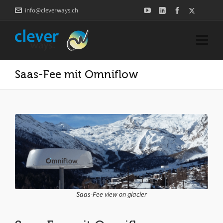
info@cleverways.ch
Saas-Fee mit Omniflow
Saas-Fee view on glacier