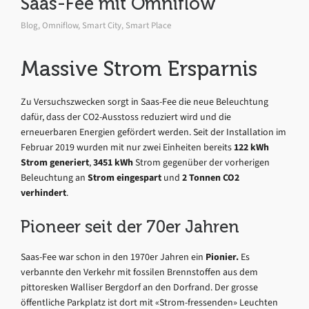
Saas-Fee mit Omniflow
Blog
,
Omniflow
,
Smart City
,
Smart Place
Massive Strom Ersparnis
Zu Versuchszwecken sorgt in Saas-Fee die neue Beleuchtung
dafür, dass der CO2-Ausstoss reduziert wird und die
erneuerbaren Energien gefördert werden. Seit der Installation im
Februar 2019 wurden mit nur zwei Einheiten bereits
122 kWh
Strom generiert
,
3451 kWh
Strom gegenüber der vorherigen
Beleuchtung an
Strom eingespart
und
2 Tonnen CO2
verhindert
.
Pioneer seit der 70er Jahren
Saas-Fee war schon in den 1970er Jahren ein
Pionier.
Es
verbannte den Verkehr mit fossilen Brennstoffen aus dem
pittoresken Walliser Bergdorf an den Dorfrand. Der grosse
öffentliche Parkplatz ist dort mit «Strom-fressenden» Leuchten