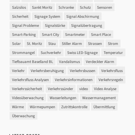
Salzsilos
Sankt Moritz
Schranke
Schutz
Sensoren
Sicherheit
Signage System
Signal Abschirmung
Signal Probleme
Signalstärke
Signalübertragung
Smart-Parking
Smart City
Smartmeter
Smart Place
Solar
St. Moritz
Stau
Stiller Alarm
Strassen
Strom
Strommangel
Suchverkehr
Swiss LED-Signage
Temperatur
Tiefbauamt Baselland BL
Vandalismus
Verdeckter Alarm
Verkehr
Verkehrsberuhigung
Verkehrsbussen
Verkehrsfluss
Verkehrsfluss Analysen
Verkehrsinformationen
Verkehrsregeln
Verkehrssicherheit
Verkehrssünder
video
Video Analyse
Videoüberwachung
Wasserleitungen
Wassermanagement
Wärme
Wärmepumpen
Zutrittskontrolle
Übermittlung
Überwachung