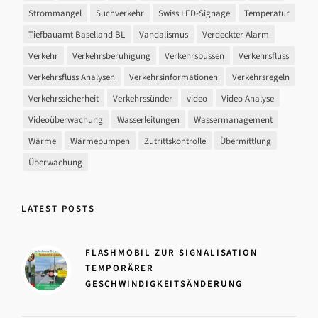
Strommangel
Suchverkehr
Swiss LED-Signage
Temperatur
Tiefbauamt Baselland BL
Vandalismus
Verdeckter Alarm
Verkehr
Verkehrsberuhigung
Verkehrsbussen
Verkehrsfluss
Verkehrsfluss Analysen
Verkehrsinformationen
Verkehrsregeln
Verkehrssicherheit
Verkehrssünder
video
Video Analyse
Videoüberwachung
Wasserleitungen
Wassermanagement
Wärme
Wärmepumpen
Zutrittskontrolle
Übermittlung
Überwachung
LATEST POSTS
FLASHMOBIL ZUR SIGNALISATION
TEMPORÄRER
GESCHWINDIGKEITSÄNDERUNG