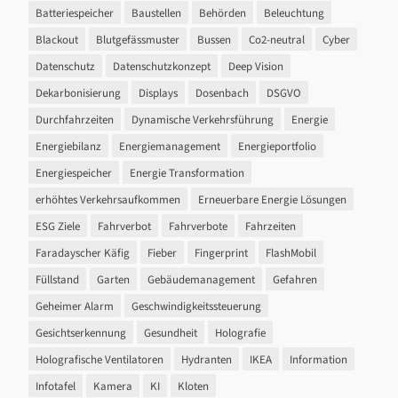
Batteriespeicher
Baustellen
Behörden
Beleuchtung
Blackout
Blutgefässmuster
Bussen
Co2-neutral
Cyber
Datenschutz
Datenschutzkonzept
Deep Vision
Dekarbonisierung
Displays
Dosenbach
DSGVO
Durchfahrzeiten
Dynamische Verkehrsführung
Energie
Energiebilanz
Energiemanagement
Energieportfolio
Energiespeicher
Energie Transformation
erhöhtes Verkehrsaufkommen
Erneuerbare Energie Lösungen
ESG Ziele
Fahrverbot
Fahrverbote
Fahrzeiten
Faradayscher Käfig
Fieber
Fingerprint
FlashMobil
Füllstand
Garten
Gebäudemanagement
Gefahren
Geheimer Alarm
Geschwindigkeitssteuerung
Gesichtserkennung
Gesundheit
Holografie
Holografische Ventilatoren
Hydranten
IKEA
Information
Infotafel
Kamera
KI
Kloten