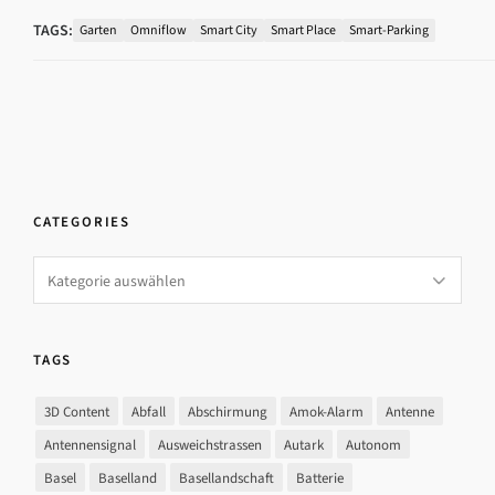
TAGS:
Garten
Omniflow
Smart City
Smart Place
Smart-Parking
CATEGORIES
Categories
TAGS
3D Content
Abfall
Abschirmung
Amok-Alarm
Antenne
Antennensignal
Ausweichstrassen
Autark
Autonom
Basel
Baselland
Basellandschaft
Batterie