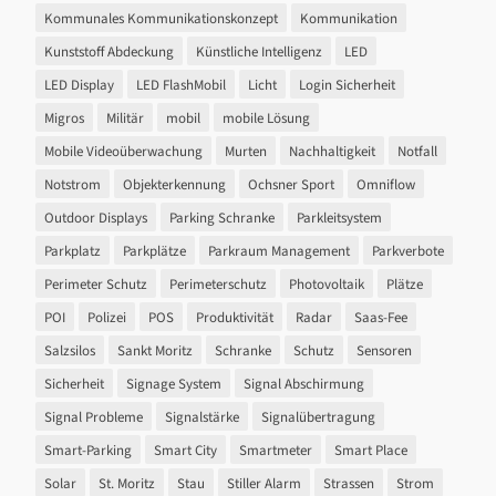
Kommunales Kommunikationskonzept
Kommunikation
Kunststoff Abdeckung
Künstliche Intelligenz
LED
LED Display
LED FlashMobil
Licht
Login Sicherheit
Migros
Militär
mobil
mobile Lösung
Mobile Videoüberwachung
Murten
Nachhaltigkeit
Notfall
Notstrom
Objekterkennung
Ochsner Sport
Omniflow
Outdoor Displays
Parking Schranke
Parkleitsystem
Parkplatz
Parkplätze
Parkraum Management
Parkverbote
Perimeter Schutz
Perimeterschutz
Photovoltaik
Plätze
POI
Polizei
POS
Produktivität
Radar
Saas-Fee
Salzsilos
Sankt Moritz
Schranke
Schutz
Sensoren
Sicherheit
Signage System
Signal Abschirmung
Signal Probleme
Signalstärke
Signalübertragung
Smart-Parking
Smart City
Smartmeter
Smart Place
Solar
St. Moritz
Stau
Stiller Alarm
Strassen
Strom