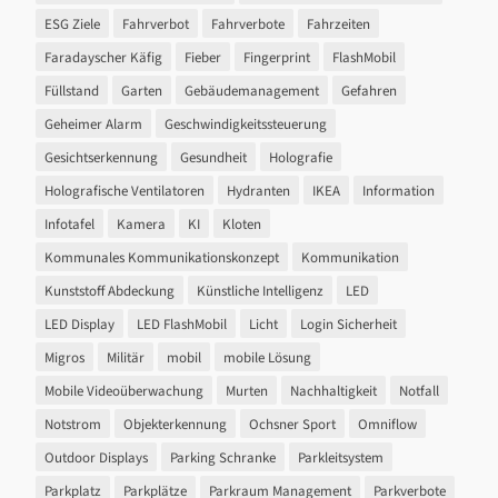
ESG Ziele
Fahrverbot
Fahrverbote
Fahrzeiten
Faradayscher Käfig
Fieber
Fingerprint
FlashMobil
Füllstand
Garten
Gebäudemanagement
Gefahren
Geheimer Alarm
Geschwindigkeitssteuerung
Gesichtserkennung
Gesundheit
Holografie
Holografische Ventilatoren
Hydranten
IKEA
Information
Infotafel
Kamera
KI
Kloten
Kommunales Kommunikationskonzept
Kommunikation
Kunststoff Abdeckung
Künstliche Intelligenz
LED
LED Display
LED FlashMobil
Licht
Login Sicherheit
Migros
Militär
mobil
mobile Lösung
Mobile Videoüberwachung
Murten
Nachhaltigkeit
Notfall
Notstrom
Objekterkennung
Ochsner Sport
Omniflow
Outdoor Displays
Parking Schranke
Parkleitsystem
Parkplatz
Parkplätze
Parkraum Management
Parkverbote