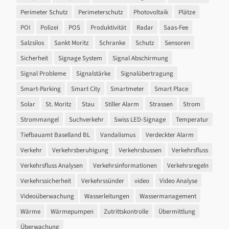
Perimeter Schutz
Perimeterschutz
Photovoltaik
Plätze
POI
Polizei
POS
Produktivität
Radar
Saas-Fee
Salzsilos
Sankt Moritz
Schranke
Schutz
Sensoren
Sicherheit
Signage System
Signal Abschirmung
Signal Probleme
Signalstärke
Signalübertragung
Smart-Parking
Smart City
Smartmeter
Smart Place
Solar
St. Moritz
Stau
Stiller Alarm
Strassen
Strom
Strommangel
Suchverkehr
Swiss LED-Signage
Temperatur
Tiefbauamt Baselland BL
Vandalismus
Verdeckter Alarm
Verkehr
Verkehrsberuhigung
Verkehrsbussen
Verkehrsfluss
Verkehrsfluss Analysen
Verkehrsinformationen
Verkehrsregeln
Verkehrssicherheit
Verkehrssünder
video
Video Analyse
Videoüberwachung
Wasserleitungen
Wassermanagement
Wärme
Wärmepumpen
Zutrittskontrolle
Übermittlung
Überwachung