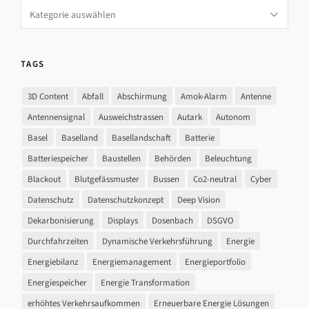
Categories
TAGS
3D Content
Abfall
Abschirmung
Amok-Alarm
Antenne
Antennensignal
Ausweichstrassen
Autark
Autonom
Basel
Baselland
Basellandschaft
Batterie
Batteriespeicher
Baustellen
Behörden
Beleuchtung
Blackout
Blutgefässmuster
Bussen
Co2-neutral
Cyber
Datenschutz
Datenschutzkonzept
Deep Vision
Dekarbonisierung
Displays
Dosenbach
DSGVO
Durchfahrzeiten
Dynamische Verkehrsführung
Energie
Energiebilanz
Energiemanagement
Energieportfolio
Energiespeicher
Energie Transformation
erhöhtes Verkehrsaufkommen
Erneuerbare Energie Lösungen